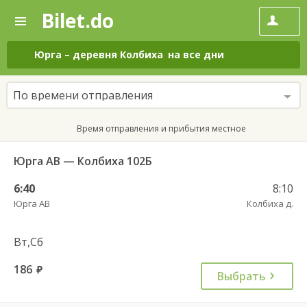
Bilet.do
—
Bilet.do
Поиск
и
покупка
Юрга
–
деревня Колбиха
на все дни
билетов
на
автобус
По времени отправления
онлайн
Время отправления и прибытия местное
Юрга АВ — Колбиха 102Б
6:40
8:10
Юрга АВ
Колбиха д.
Вт,Сб
186
руб.
Выбрать