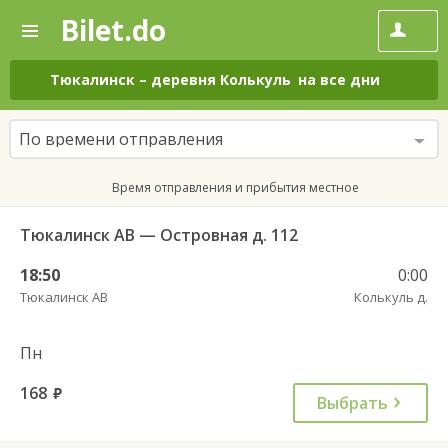
Bilet.do
—
Bilet.do
Поиск
и
покупка
Тюкалинск
–
деревня Колькуль
на все дни
билетов
на
автобус
По времени отправления
онлайн
Время отправления и прибытия местное
Тюкалинск АВ — Островная д. 112
18:50
0:00
Тюкалинск АВ
Колькуль д.
Пн
168
руб.
Выбрать