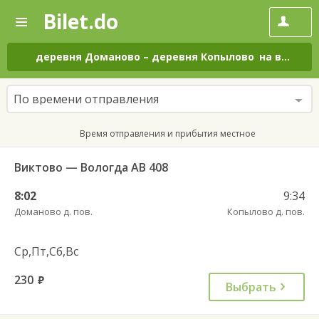
Bilet.do
—
Bilet.do
Поиск
и
покупка
деревня Доманово
–
деревня Копылово
на все дни
билетов
на
автобус
По времени отправления
онлайн
Время отправления и прибытия местное
Виктово — Вологда АВ 408
8:02
9:34
Доманово д. пов.
Копылово д. пов.
Ср,Пт,Сб,Вс
230
руб.
Выбрать