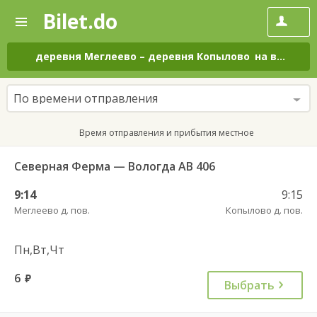
Bilet.do
—
Bilet.do
Поиск
и
покупка
деревня Меглеево
–
деревня Копылово
на все дни
билетов
на
автобус
По времени отправления
онлайн
Время отправления и прибытия местное
Северная Ферма — Вологда АВ 406
9:14
9:15
Меглеево д. пов.
Копылово д. пов.
Пн,Вт,Чт
6
руб.
Выбрать