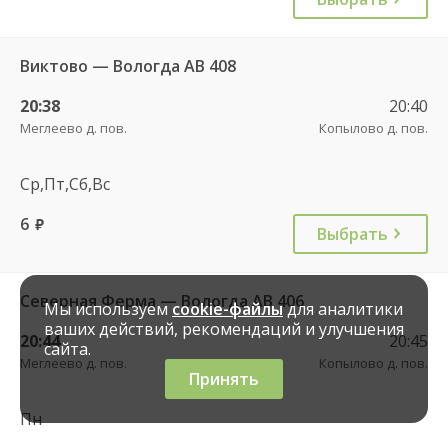
Виктово — Вологда АВ 408
20:38
20:40
Меглеево д. пов.
Копылово д. пов.
Ср,Пт,Сб,Вс
6
руб.
Выбрать
Северная Ферма — Вологда АВ 406
Мы используем
cookie-файлы
для аналитики
ваших действий, рекомендаций и улучшения
20:44
20:45
сайта.
Меглеево д. пов.
Копылово д. пов.
Принять
Пн