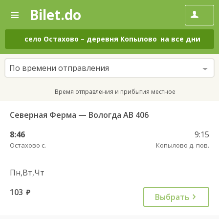
Bilet.do
—
Bilet.do
Поиск
и
покупка
село Остахово
–
деревня Копылово
на все дни
билетов
на
автобус
По времени отправления
онлайн
Время отправления и прибытия местное
Северная Ферма — Вологда АВ 406
8:46
9:15
Остахово с.
Копылово д. пов.
Пн,Вт,Чт
103
руб.
Выбрать