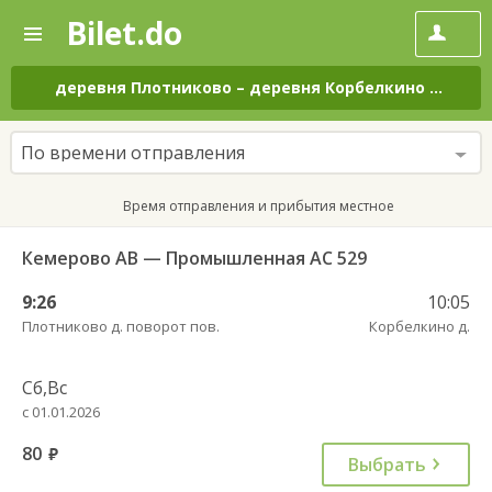
Bilet.do
—
Bilet.do
Поиск
и
покупка
деревня Плотниково
–
деревня Корбелкино
на все
билетов
на
автобус
По времени отправления
онлайн
Время отправления и прибытия местное
Кемерово АВ — Промышленная АС 529
9:26
10:05
Плотниково д. поворот пов.
Корбелкино д.
Сб,Вс
с 01.01.2026
80
руб.
Выбрать