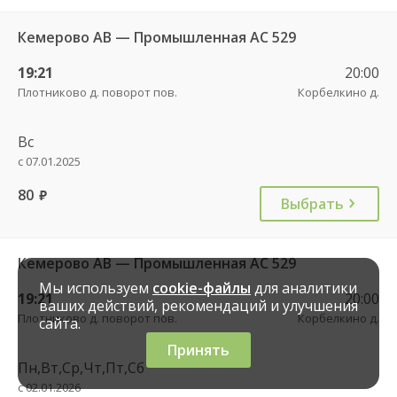
Кемерово АВ — Промышленная АС 529
19:21
20:00
Плотниково д. поворот пов.
Корбелкино д.
Вс
с 07.01.2025
80
руб.
Выбрать
Кемерово АВ — Промышленная АС 529
Мы используем
cookie-файлы
для аналитики
19:21
20:00
ваших действий, рекомендаций и улучшения
Плотниково д. поворот пов.
Корбелкино д.
сайта.
Принять
Пн,Вт,Ср,Чт,Пт,Сб
с 02.01.2026