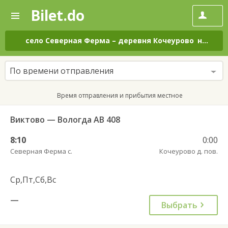
Bilet.do
—
Bilet.do
Поиск
и
покупка
село Северная Ферма
–
деревня Кочеурово
на все дни
билетов
на
автобус
По времени отправления
онлайн
Время отправления и прибытия местное
Виктово — Вологда АВ 408
8:10
0:00
Северная Ферма с.
Кочеурово д. пов.
Ср,Пт,Сб,Вс
—
Выбрать