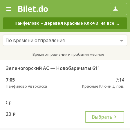
Bilet.do
—
Bilet.do
Поиск
и
покупка
Панфилово
–
деревня Красные Ключи
на все дни
билетов
на
автобус
По времени отправления
онлайн
Время отправления и прибытия местное
Зеленогорский АС — Новобарачаты 611
7:05
7:14
Панфилово Автокасса
Красные Ключи д. пов.
Ср
20
руб.
Выбрать