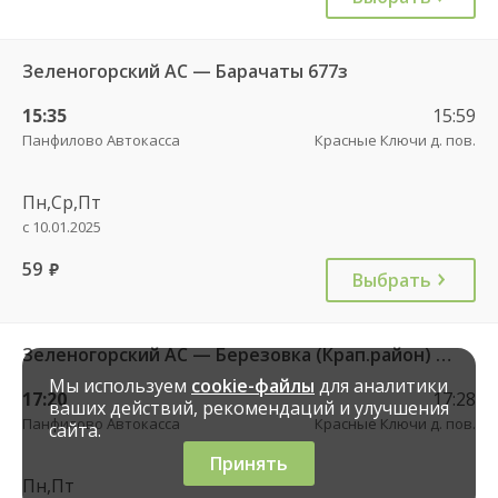
Зеленогорский АС — Барачаты 677з
15:35
15:59
Панфилово Автокасса
Красные Ключи д. пов.
Пн,Ср,Пт
с 10.01.2025
59
руб.
Выбрать
Зеленогорский АС — Березовка (Крап.район) 598кн
Мы используем
cookie-файлы
для аналитики
17:20
17:28
ваших действий, рекомендаций и улучшения
Панфилово Автокасса
Красные Ключи д. пов.
сайта.
Принять
Пн,Пт