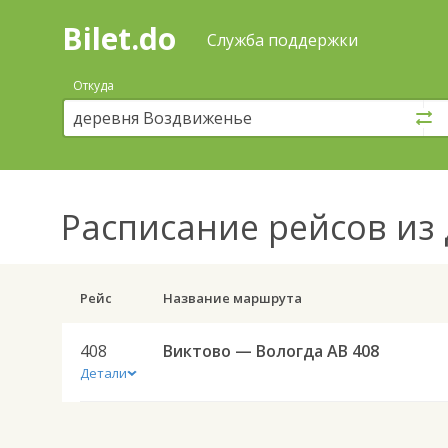
Bilet.do
—
Bilet.do
Поиск
Служба поддержки
и
покупка
Откуда
билетов
на
автобус
онлайн
Расписание рейсов
из 
Рейс
Название маршрута
408
Виктово — Вологда АВ 408
Детали