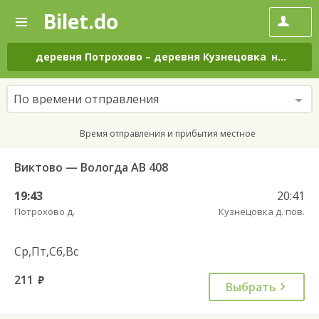
Bilet.do
—
Bilet.do
Поиск
и
покупка
деревня Потрохово
–
деревня Кузнецовка
на все дни
билетов
на
автобус
По времени отправления
онлайн
Время отправления и прибытия местное
Виктово — Вологда АВ 408
19:43
20:41
Потрохово д.
Кузнецовка д. пов.
Ср,Пт,Сб,Вс
211
руб.
Выбрать