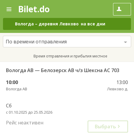
Bilet.do
—
Bilet.do
Поиск
и
покупка
Вологда
–
деревня Левково
на все дни
билетов
на
автобус
По времени отправления
онлайн
Время отправления и прибытия местное
Вологда АВ — Белозерск АВ ч/з Шексна АС 703
10:00
13:00
Вологда АВ
Левково д.
Сб
с 01.10.2025 до 25.05.2026
Рейс неактивен
Выбрать