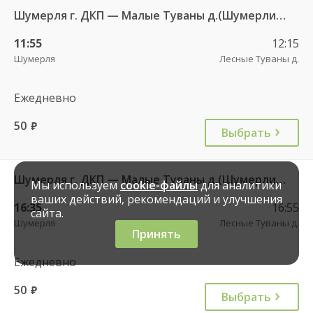
Шумерля г. ДКП — Малые Туваны д.(Шумерлинский р-н) 114
11:55
12:15
Шумерля
Лесные Туваны д.
Ежедневно
50
руб.
Выбрать
Шумерля г. ДКП — Малые Туваны д.(Шумерлинский р-н) 114
Мы используем
cookie-файлы
для аналитики
ваших действий, рекомендаций и улучшения
16:35
16:55
сайта.
Шумерля
Лесные Туваны д.
Принять
Ежедневно
50
руб.
Выбрать