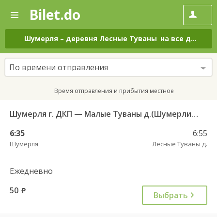
Bilet.do
—
Bilet.do
Поиск
и
покупка
Шумерля
–
деревня Лесные Туваны
на все дни
билетов
на
автобус
По времени отправления
онлайн
Время отправления и прибытия местное
Шумерля г. ДКП — Малые Туваны д.(Шумерлинский р-н) 114
6:35
6:55
Шумерля
Лесные Туваны д.
Ежедневно
50
руб.
Выбрать