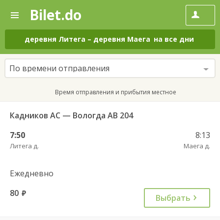
Bilet.do
—
Bilet.do
Поиск
и
покупка
деревня Литега
–
деревня Маега
на все дни
билетов
на
автобус
По времени отправления
онлайн
Время отправления и прибытия местное
Кадников АС — Вологда АВ 204
7:50
8:13
Литега д.
Маега д.
Ежедневно
80
руб.
Выбрать