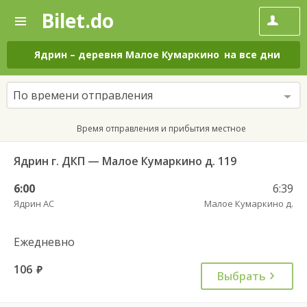
Bilet.do
—
Bilet.do
Поиск
и
покупка
Ядрин
–
деревня Малое Кумаркино
на все дни
билетов
на
автобус
По времени отправления
онлайн
Время отправления и прибытия местное
Ядрин г. ДКП — Малое Кумаркино д. 119
6:00
6:39
Ядрин АС
Малое Кумаркино д.
Ежедневно
106
руб.
Выбрать