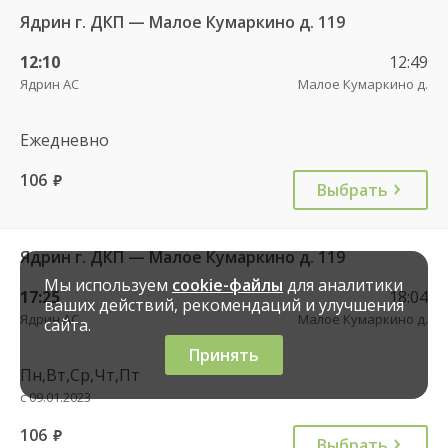
Ядрин г. ДКП — Малое Кумаркино д. 119
12:10
12:49
Ядрин АС
Малое Кумаркино д.
Ежедневно
106
руб.
Выбрать
Ядрин г. ДКП — Малое Кумаркино д. 119
Мы используем
cookie-файлы
для аналитики
17:25
18:04
ваших действий, рекомендаций и улучшения
Ядрин АС
Малое Кумаркино д.
сайта.
Принять
Пн,Вт,Ср,Чт,Пт
с 09.01.2023
106
руб.
Выбрать