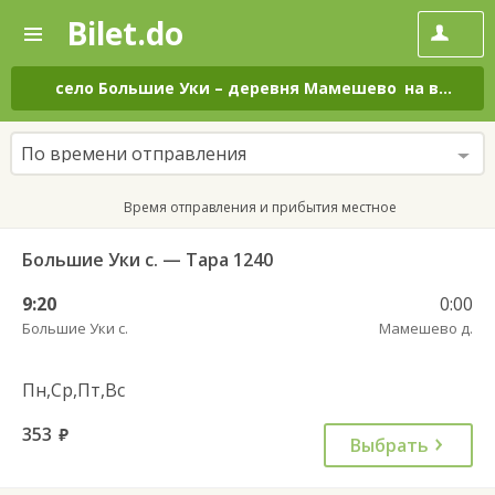
Bilet.do
—
Bilet.do
Поиск
и
покупка
село Большие Уки
–
деревня Мамешево
на все дни
билетов
на
автобус
По времени отправления
онлайн
Время отправления и прибытия местное
Большие Уки с. — Тара 1240
9:20
0:00
Большие Уки с.
Мамешево д.
Пн,Ср,Пт,Вс
353
руб.
Выбрать