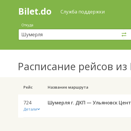
Bilet.do
—
Bilet.do
Поиск
Служба поддержки
и
покупка
Откуда
билетов
на
автобус
онлайн
Расписание рейсов
из 
Рейс
Название маршрута
724
Детали