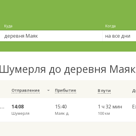
Куда
Когда
на все дни
Шумерля до деревня Мая
Отправление
Прибытие
В пути
Шумерля г. ДКП — Ульяновск Центральный АВ 724
14:08
15:40
1 ч 32 мин
Е
Шумерля
Маяк д.
100 км