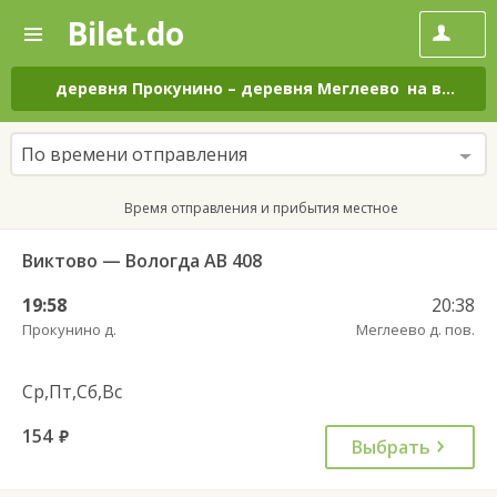
Bilet.do
—
Bilet.do
Поиск
и
покупка
деревня Прокунино
–
деревня Меглеево
на все дни
билетов
на
автобус
По времени отправления
онлайн
Время отправления и прибытия местное
Виктово — Вологда АВ 408
19:58
20:38
Прокунино д.
Меглеево д. пов.
Ср,Пт,Сб,Вс
154
руб.
Выбрать