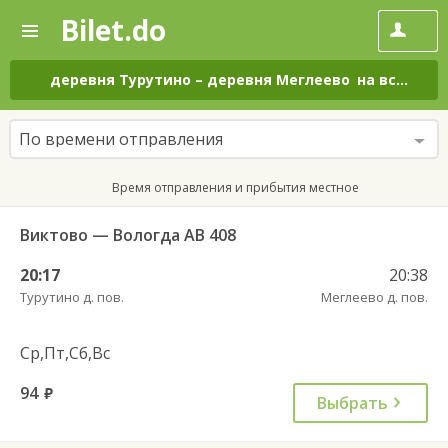
Bilet.do
—
Bilet.do
Поиск
и
покупка
деревня Турутино
–
деревня Меглеево
на все дни
билетов
на
автобус
По времени отправления
онлайн
Время отправления и прибытия местное
Виктово — Вологда АВ 408
20:17
20:38
Турутино д. пов.
Меглеево д. пов.
Ср,Пт,Сб,Вс
94
руб.
Выбрать