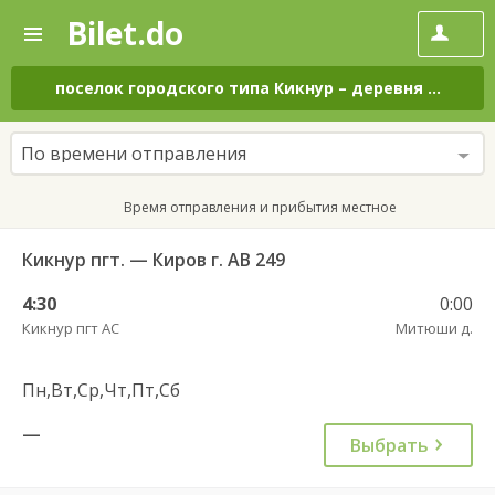
Bilet.do
—
Bilet.do
Поиск
и
покупка
поселок городского типа Кикнур
–
деревня Митюши
билетов
на
автобус
По времени отправления
онлайн
Время отправления и прибытия местное
Кикнур пгт. — Киров г. АВ 249
4:30
0:00
Кикнур пгт АС
Митюши д.
Пн,Вт,Ср,Чт,Пт,Сб
—
Выбрать