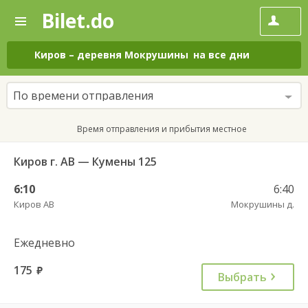
Bilet.do
—
Bilet.do
Поиск
и
покупка
Киров
–
деревня Мокрушины
на все дни
билетов
на
автобус
По времени отправления
онлайн
Время отправления и прибытия местное
Киров г. АВ — Кумены 125
6:10
6:40
Киров АВ
Мокрушины д.
Ежедневно
175
руб.
Выбрать