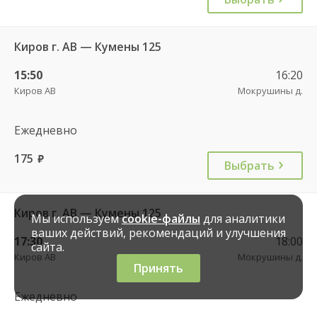
Киров г. АВ — Кумены 125
15:50
16:20
Киров АВ
Мокрушины д.
Ежедневно
175
руб.
Выбрать
Киров г. АВ — Кумены 125
Мы используем
cookie-файлы
для аналитики
ваших действий, рекомендаций и улучшения
17:30
18:00
сайта.
Киров АВ
Мокрушины д.
Принять
Ежедневно