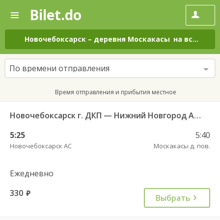
Bilet.do
—
Bilet.do
Поиск
и
покупка
Новочебоксарск
–
деревня Москакасы
на все дни
билетов
на
автобус
По времени отправления
онлайн
Время отправления и прибытия местное
Новочебоксарск г. ДКП — Нижний Новгород АВ Канавинский 7233
5:25
5:40
Новочебоксарск АС
Москакасы д. пов.
Ежедневно
330
руб.
Выбрать