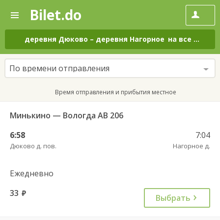
Bilet.do
—
Bilet.do
Поиск
и
покупка
деревня Дюково
–
деревня Нагорное
на все дни
билетов
на
автобус
По времени отправления
онлайн
Время отправления и прибытия местное
Минькино — Вологда АВ 206
6:58
7:04
Дюково д. пов.
Нагорное д.
Ежедневно
33
руб.
Выбрать