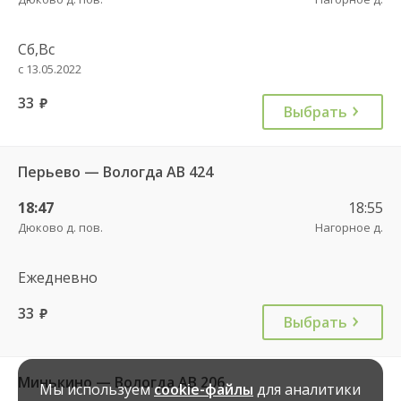
Сб,Вс
с 13.05.2022
33
руб.
Выбрать
Перьево — Вологда АВ 424
18:47
18:55
Дюково д. пов.
Нагорное д.
Ежедневно
33
руб.
Выбрать
Минькино — Вологда АВ 206
Мы используем
cookie-файлы
для аналитики