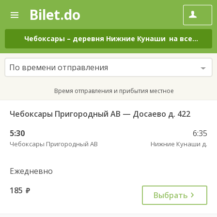
Bilet.do
—
Bilet.do
Поиск
и
покупка
Чебоксары
–
деревня Нижние Кунаши
на все дни
билетов
на
автобус
По времени отправления
онлайн
Время отправления и прибытия местное
Чебоксары Пригородный АВ — Досаево д. 422
5:30
6:35
Чебоксары Пригородный АВ
Нижние Кунаши д.
Ежедневно
185
руб.
Выбрать