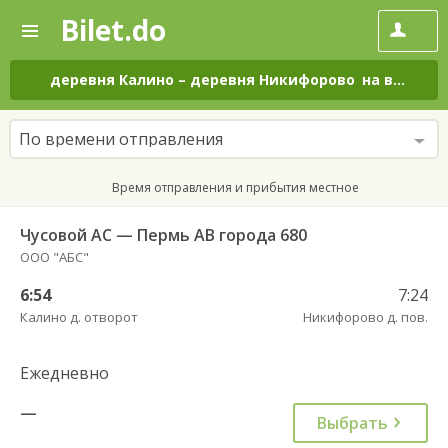
Bilet.do
—
Bilet.do
Поиск
и
покупка
деревня Калино
–
деревня Никифорово
на все дни
билетов
на
автобус
По времени отправления
онлайн
Время отправления и прибытия местное
Чусовой АС — Пермь АВ города 680
ООО "АБС"
6:54
7:24
Калино д. отворот
Никифорово д. пов.
Ежедневно
—
Выбрать