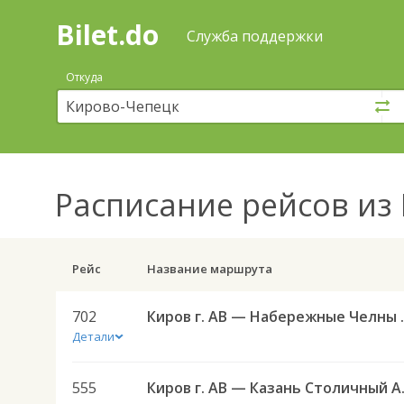
Bilet.do
—
Bilet.do
Поиск
Служба поддержки
и
покупка
Откуда
билетов
на
автобус
онлайн
Расписание рейсов
из 
Рейс
Название маршрута
702
Киров г. АВ
Детали
555
Киров г.