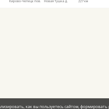
Кирово-Чепецк пов.
Новая Тушка д.
227 км
нализировать, как вы пользуетесь сайтом, формировать