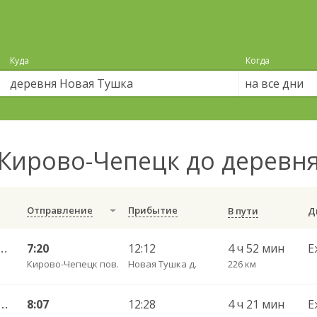
Куда
Когда
на все дни
Кирово-Чепецк до деревн
Отправление
Прибытие
В пути
 — Набережные Челны АВ 702
7:20
12:12
4 ч 52 мин
Е
Кирово-Чепецк пов.
Новая Тушка д.
226 км
 АВ — Казань Столичный АВ 555
8:07
12:28
4 ч 21 мин
Е