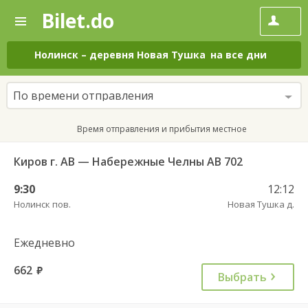
Bilet.do
—
Bilet.do
Поиск
и
покупка
Нолинск
–
деревня Новая Тушка
на все дни
билетов
на
автобус
По времени отправления
онлайн
Время отправления и прибытия местное
Киров г. АВ — Набережные Челны АВ 702
9:30
12:12
Нолинск пов.
Новая Тушка д.
Ежедневно
662
руб.
Выбрать