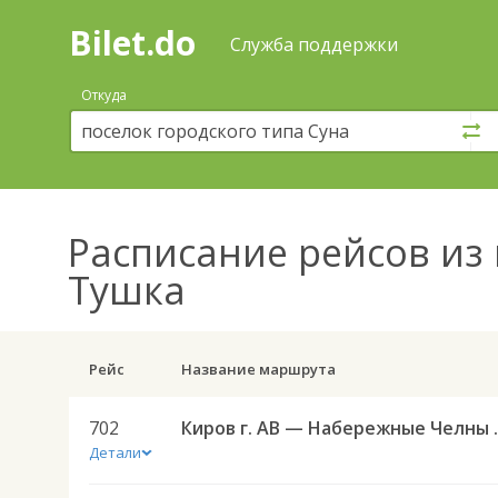
Bilet.do
—
Bilet.do
Поиск
Служба поддержки
и
покупка
Откуда
билетов
на
автобус
онлайн
Расписание рейсов
из 
Тушка
Рейс
Название маршрута
702
Киров г. АВ
Детали