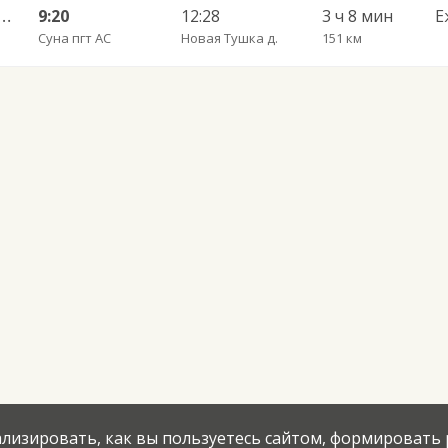
 АВ — Казань Столичный АВ 555
9:20
12:28
3 ч 8 мин
Е
Суна пгт АС
Новая Тушка д.
151 км
нализировать, как вы пользуетесь сайтом, формировать