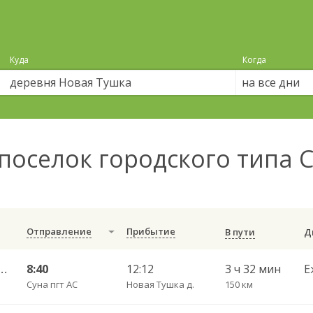
Куда
Когда
на все дни
поселок городского типа 
Отправление
Прибытие
В пути
 — Набережные Челны АВ 702
8:40
12:12
3 ч 32 мин
Е
Суна пгт АС
Новая Тушка д.
150 км