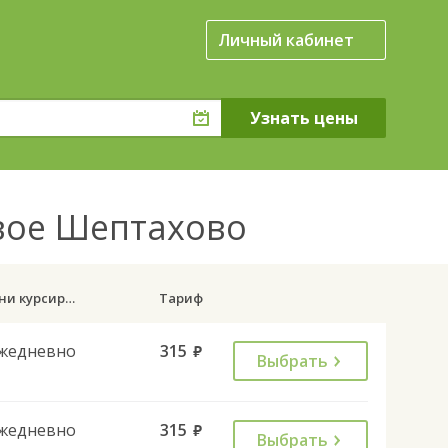
Личный кабинет
овое Шептахово
Дни курсирования
Тариф
жедневно
315
руб.
Выбрать
жедневно
315
руб.
Выбрать