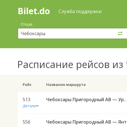
Bilet.do
—
Bilet.do
Поиск
Служба поддержки
и
покупка
Откуда
билетов
на
автобус
онлайн
Расписание рейсов
из 
Рейс
Название маршрута
513
Чебоксары Пригородный АВ — Урмары п
Детали
556
Чебок