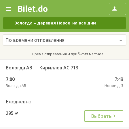
Bilet.do
—
Bilet.do
Поиск
и
покупка
Вологда
–
деревня Новое
на все дни
билетов
на
автобус
По времени отправления
онлайн
Время отправления и прибытия местное
Вологда АВ — Кириллов АС 713
7:00
7:48
Вологда АВ
Новое д. 3
Ежедневно
295
руб.
Выбрать