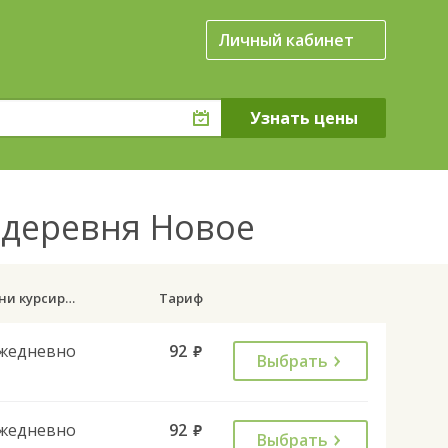
Личный кабинет
 деревня Новое
Дни курсирования
Тариф
жедневно
92
руб.
Выбрать
жедневно
92
руб.
Выбрать