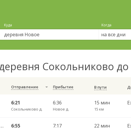
Куда
Когда
на все дни
деревня Сокольниково до
Отправление
Прибытие
В пути
6:21
6:36
15 мин
Е
Сокольниково д.
Новое д.
15 км
во — Вологда АВ ч/з Стризнево 416
6:55
7:17
22 мин
Е