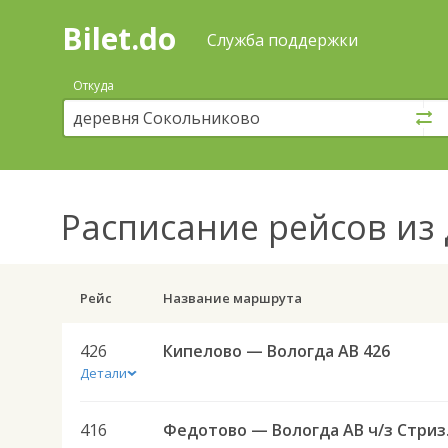
Bilet.do
—
Bilet.do
Поиск
Служба поддержки
и
покупка
Откуда
билетов
на
автобус
онлайн
Расписание рейсов
из 
Рейс
Название маршрута
426
Кипелово — Вологда АВ 426
Детали
416
Федото