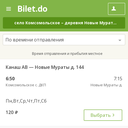
Bilet.do
—
Bilet.do
Поиск
и
покупка
село Комсомольское
–
деревня Новые Мураты
на в
билетов
на
автобус
По времени отправления
онлайн
Время отправления и прибытия местное
Канаш АВ — Новые Мураты д. 144
6:50
7:15
Комсомольское с. ДКП
Новые Мураты д.
Пн,Вт,Ср,Чт,Пт,Сб
120
руб.
Выбрать