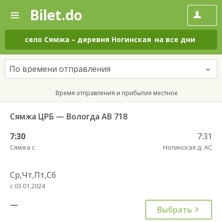
Bilet.do
—
Bilet.do
Поиск
и
покупка
село Сямжа
–
деревня Ногинская
на все дни
билетов
на
автобус
По времени отправления
онлайн
Время отправления и прибытия местное
Сямжа ЦРБ — Вологда АВ 718
7:30
7:31
Сямжа с.
Ногинская д. АС
Ср,Чт,Пт,Сб
с 03.01.2024
—
Выбрать