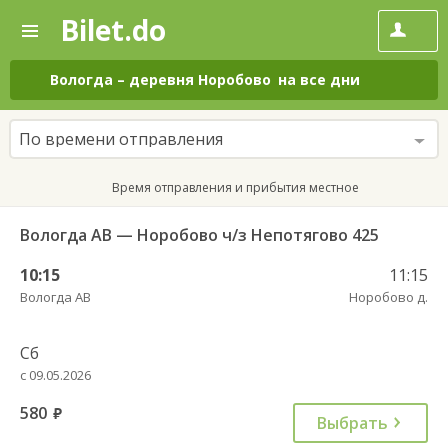
Bilet.do
—
Bilet.do
Поиск
и
покупка
Вологда
–
деревня Норобово
на все дни
билетов
на
автобус
По времени отправления
онлайн
Время отправления и прибытия местное
Вологда АВ — Норобово ч/з Непотягово 425
10:15
11:15
Вологда АВ
Норобово д.
Сб
с 09.05.2026
580
руб.
Выбрать