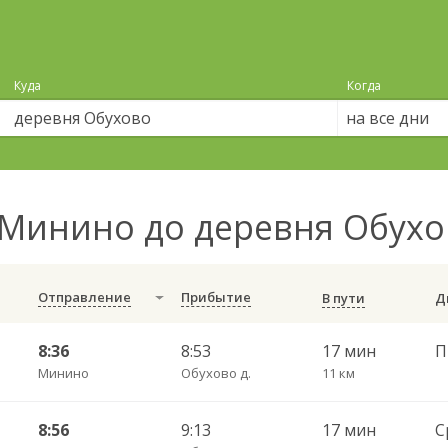
Куда
Когда
на все дни
Минино до деревня Обух
Отправление
Прибытие
В пути
8:36
8:53
17 мин
П
Минино
Обухово д.
11 км
8:56
9:13
17 мин