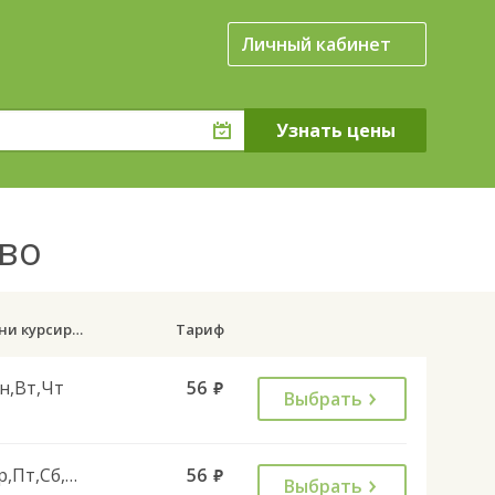
Личный кабинет
ово
Дни курсирования
Тариф
н,Вт,Чт
56
руб.
Выбрать
Ср,Пт,Сб,Вс
56
руб.
Выбрать