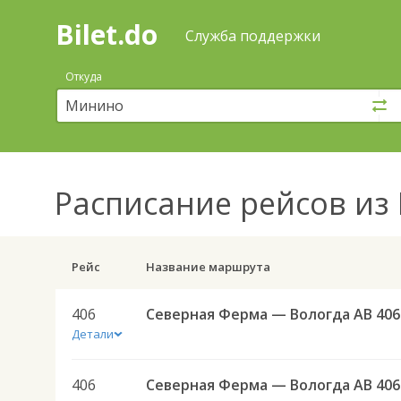
Bilet.do
—
Bilet.do
Поиск
Служба поддержки
и
покупка
Откуда
билетов
на
автобус
онлайн
Расписание рейсов
из 
Рейс
Название маршрута
406
Северная Ферма — Вологда АВ 406
Детали
406
Северная Ферма — Вологда АВ 406