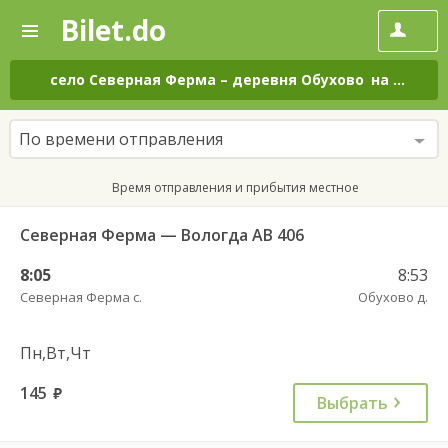
Bilet.do
—
Bilet.do
Поиск
и
покупка
село Северная Ферма
–
деревня Обухово
на все дни
билетов
на
автобус
По времени отправления
онлайн
Время отправления и прибытия местное
Северная Ферма — Вологда АВ 406
8:05
8:53
Северная Ферма с.
Обухово д.
Пн,Вт,Чт
145
руб.
Выбрать