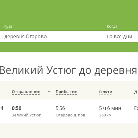
Куда
Когда
на все дни
Великий Устюг до деревн
Отправление
Прибытие
В пути
84
0:50
5:56
5 ч 6 мин
Е
Великий Устюг
Огарово д. пов.
368 км