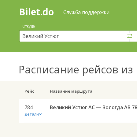
Bilet.do
—
Bilet.do
Поиск
Служба поддержки
и
покупка
Откуда
билетов
на
автобус
онлайн
Расписание рейсов
из 
Рейс
Название маршрута
784
Великий Устюг АС — Вологда АВ 7
Детали