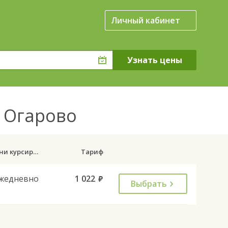
Личный кабинет
я Огарово
Дни курсирования
Тариф
жедневно
1 022
руб.
Выбрать