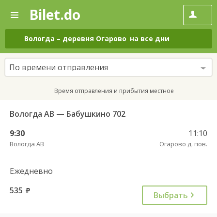
Bilet.do
—
Bilet.do
Поиск
и
покупка
Вологда
–
деревня Огарово
на все дни
билетов
на
автобус
По времени отправления
онлайн
Время отправления и прибытия местное
Вологда АВ — Бабушкино 702
9:30
11:10
Вологда АВ
Огарово д. пов.
Ежедневно
535
руб.
Выбрать