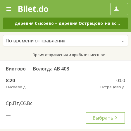
Bilet.do
—
Bilet.do
Поиск
и
покупка
деревня Сысоево
–
деревня Острецово
на все дни
билетов
на
автобус
По времени отправления
онлайн
Время отправления и прибытия местное
Виктово — Вологда АВ 408
8:20
0:00
Сысоево д.
Острецово д.
Ср,Пт,Сб,Вс
—
Выбрать