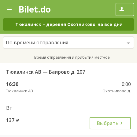
Bilet.do
—
Bilet.do
Поиск
и
покупка
Тюкалинск
–
деревня Охотниково
на все дни
билетов
на
автобус
По времени отправления
онлайн
Время отправления и прибытия местное
Тюкалинск АВ — Баирово д. 207
16:30
0:00
Тюкалинск АВ
Охотниково д.
Вт
137
руб.
Выбрать