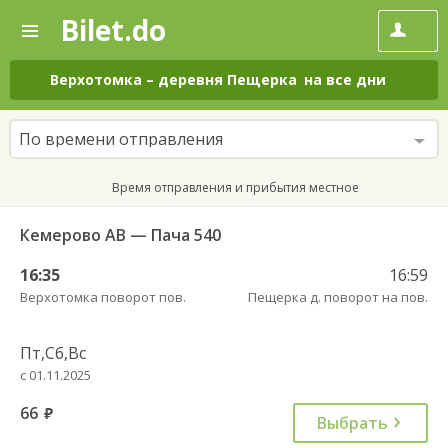
Bilet.do
—
Bilet.do
Поиск
и
покупка
Верхотомка
–
деревня Пещерка
на все дни
билетов
на
автобус
По времени отправления
онлайн
Время отправления и прибытия местное
Кемерово АВ — Пача 540
16:35
16:59
Верхотомка поворот пов.
Пещерка д. поворот на пов.
Пт,Сб,Вс
с 01.11.2025
66
руб.
Выбрать