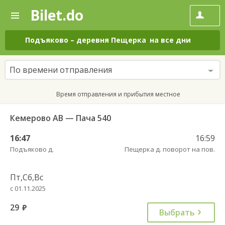
Bilet.do
—
Bilet.do
Поиск
и
покупка
Подъяково
–
деревня Пещерка
на все дни
билетов
на
автобус
По времени отправления
онлайн
Время отправления и прибытия местное
Кемерово АВ — Пача 540
16:47
16:59
Подъяково д.
Пещерка д. поворот на пов.
Пт,Сб,Вс
с 01.11.2025
29
руб.
Выбрать