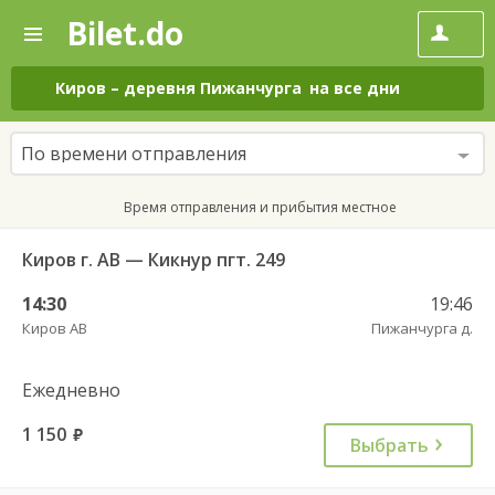
Bilet.do
—
Bilet.do
Поиск
и
покупка
Киров
–
деревня Пижанчурга
на все дни
билетов
на
автобус
По времени отправления
онлайн
Время отправления и прибытия местное
Киров г. АВ — Кикнур пгт. 249
14:30
19:46
Киров АВ
Пижанчурга д.
Ежедневно
1 150
руб.
Выбрать