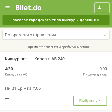
Bilet.do
—
Bilet.do
Поиск
и
покупка
поселок городского типа Кикнур
–
деревня Пишнур
билетов
на
автобус
По времени отправления
онлайн
Время отправления и прибытия местное
Кикнур пгт. — Киров г. АВ 249
4:30
0:00
Кикнур пгт АС
Пишнур д. пов.
Пн,Вт,Ср,Чт,Пт,Сб
—
Выбрать