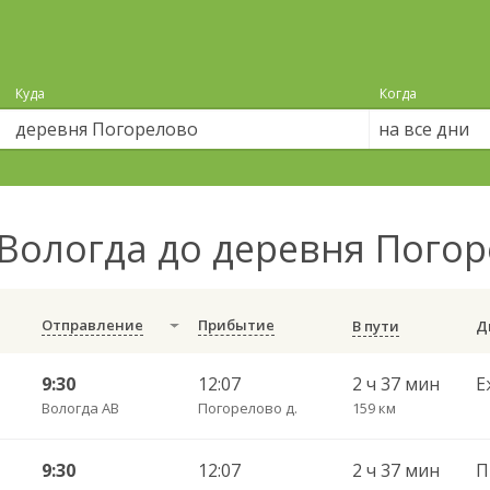
Куда
Когда
на все дни
Вологда до деревня Пого
Отправление
Прибытие
В пути
9:30
12:07
2 ч 37 мин
Е
Вологда АВ
Погорелово д.
159 км
9:30
12:07
2 ч 37 мин