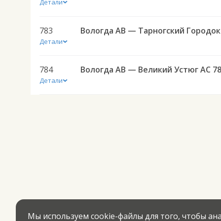
Детали
783
Вол
Детали
784
Вологда АВ — Великий Устюг АС 7
Детали
Мы используем cookie-файлы для того, чтобы а