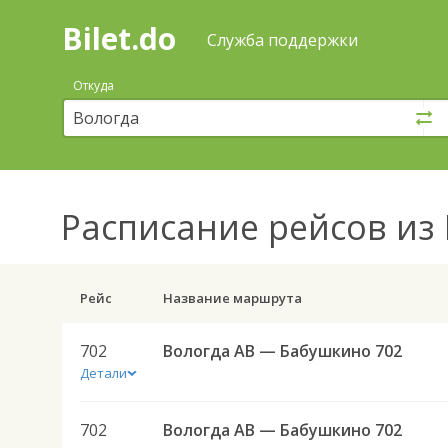
Bilet.do
—
Bilet.do
Поиск
Служба поддержки
и
покупка
Откуда
билетов
на
автобус
онлайн
Расписание рейсов
из 
Рейс
Название маршрута
702
Вологда АВ — Бабушкино 702
Детали
702
Вологда АВ — Бабушкино 702