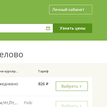
Личный кабинет
релово
Дни курсирования
Тариф
жедневно
826
руб.
Выбрать
Пн,Чт,Пт,Сб,Вс
Рейс
Выбрать