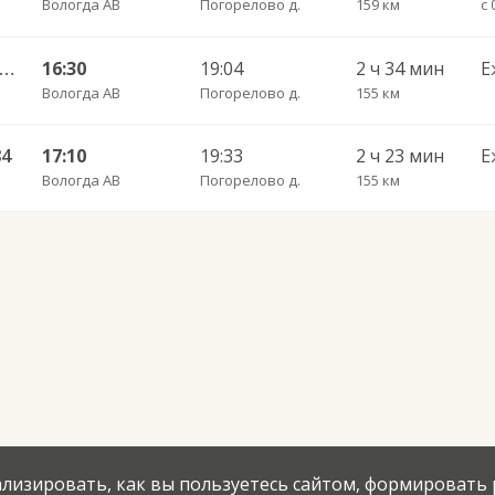
Вологда АВ
Погорелово д.
159 км
огда АВ — Тарногский Городок 783
16:30
19:04
2 ч 34 мин
Е
Вологда АВ
Погорелово д.
155 км
84
17:10
19:33
2 ч 23 мин
Е
Вологда АВ
Погорелово д.
155 км
нализировать, как вы пользуетесь сайтом, формировать