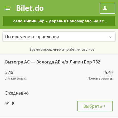
Bilet.do
—
Bilet.do
Поиск
и
покупка
село Липин Бор
–
деревня Пономарево
на все дни
билетов
на
автобус
По времени отправления
онлайн
Время отправления и прибытия местное
Вытегра АС — Вологда АВ ч/з Липин Бор 782
5:15
5:40
Липин Бор с.
Пономарево д.
Ежедневно
91
руб.
Выбрать