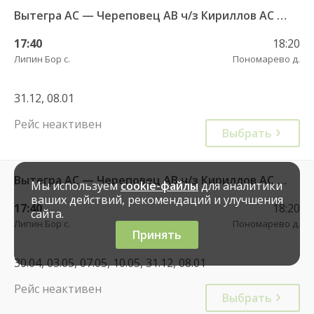
Вытегра АС — Череповец АВ ч/з Кириллов АС 741
17:40
18:20
Липин Бор с.
Пономарево д.
31.12, 08.01
Рейс неактивен
Выбрать
Вытегра АС — Череповец АВ ч/з Кириллов АС 741
Мы используем
cookie-файлы
для аналитики
ваших действий, рекомендаций и улучшения
17:40
18:20
сайта.
Липин Бор с.
Пономарево д.
Принять
30.04, 03.05, 07.05, 10.05, 31.12, 08.01
Рейс неактивен
Выбрать