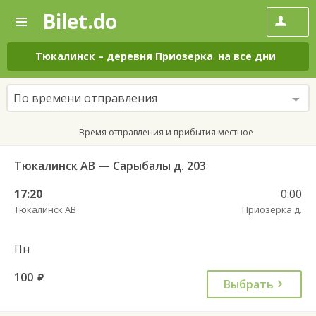
Bilet.do
—
Bilet.do
Поиск
и
покупка
Тюкалинск
–
деревня Приозерка
на все дни
билетов
на
автобус
По времени отправления
онлайн
Время отправления и прибытия местное
Тюкалинск АВ — Сарыбалы д. 203
17:20
0:00
Тюкалинск АВ
Приозерка д.
Пн
100
руб.
Выбрать