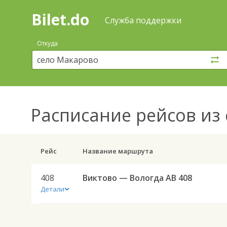
Bilet.do
—
Bilet.do
Поиск
Служба поддержки
и
покупка
Откуда
билетов
на
автобус
онлайн
Расписание рейсов
из 
Рейс
Название маршрута
408
Виктово — Вологда АВ 408
Детали