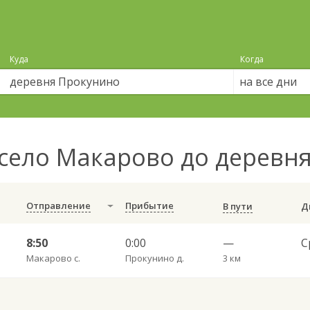
Куда
Когда
на все дни
село Макарово до деревн
Отправление
Прибытие
В пути
8:50
0:00
—
Макарово с.
Прокунино д.
3 км