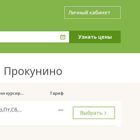
Личный кабинет
я Прокунино
Дни курсирования
Тариф
Ср,Пт,Сб,Вс
—
Выбрать