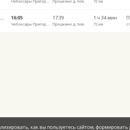
Чебоксары Пригородный АВ
Прошкино д. пов.
72 км
ары Пригородный АВ — Большое Ямашево с. ч/з Аликово с. ДКП 661
16:05
17:39
1 ч 34 мин
П
Чебоксары Пригородный АВ
Прошкино д. пов.
72 км
с 
нализировать, как вы пользуетесь сайтом, формировать