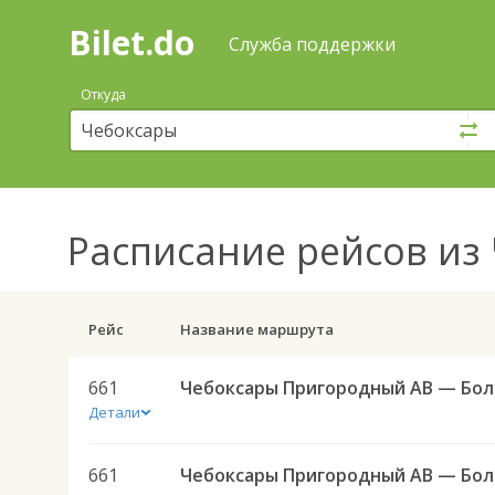
Bilet.do
—
Bilet.do
Поиск
Служба поддержки
и
покупка
Откуда
билетов
на
автобус
онлайн
Расписание рейсов
из 
Рейс
Название маршрута
661
Чебокс
Детали
661
Чебокс