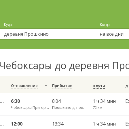
Куда
Когда
на все дни
Чебоксары до деревня П
Отправление
Прибытие
В пути
ары Пригородный АВ — Большое Ямашево с. ч/з Аликово с. ДКП 661
6:30
8:04
1 ч 34 мин
Е
Чебоксары Пригородный АВ
Прошкино д. пов.
72 км
ары Пригородный АВ — Большое Ямашево с. ч/з Аликово с. ДКП 661
12:00
13:34
1 ч 34 мин
Е