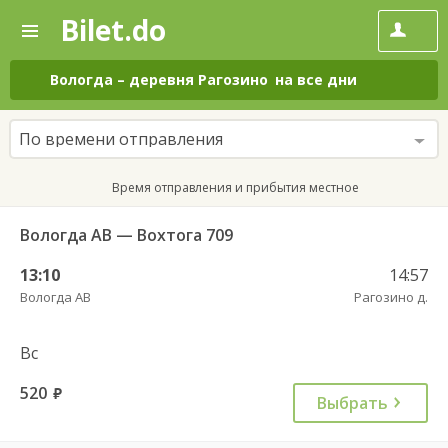
Bilet.do
—
Bilet.do
Поиск
и
покупка
Вологда
–
деревня Рагозино
на все дни
билетов
на
автобус
По времени отправления
онлайн
Время отправления и прибытия местное
Вологда АВ — Вохтога 709
13:10
14:57
Вологда АВ
Рагозино д.
Вс
520
руб.
Выбрать