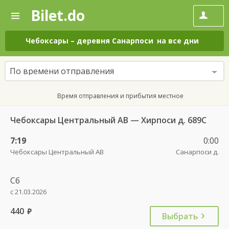
Bilet.do
—
Bilet.do
Поиск
и
покупка
Чебоксары
–
деревня Санарпоси
на все дни
билетов
на
автобус
По времени отправления
онлайн
Время отправления и прибытия местное
Чебоксары Центральный АВ — Хирпоси д. 689С
7:19
0:00
Чебоксары Центральный АВ
Санарпоси д.
Сб
с 21.03.2026
440
руб.
Выбрать